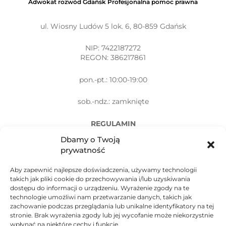
Adwokat rozwód Gdańsk Profesjonalna pomoc prawna
ul. Wiosny Ludów 5 lok. 6, 80-859 Gdańsk
NIP: 7422187272
REGON: 386217861
pon.-pt.: 10:00-19:00
sob.-ndz.: zamknięte
REGULAMIN
Dbamy o Twoją
POLITYKA PRYWATNOŚCI
prywatność
Aby zapewnić najlepsze doświadczenia, używamy technologii
takich jak pliki cookie do przechowywania i/lub uzyskiwania
dostępu do informacji o urządzeniu. Wyrażenie zgody na te
technologie umożliwi nam przetwarzanie danych, takich jak
Tel: +48 733-603-990
zachowanie podczas przeglądania lub unikalne identyfikatory na tej
stronie. Brak wyrażenia zgody lub jej wycofanie może niekorzystnie
wpłynąć na niektóre cechy i funkcje.