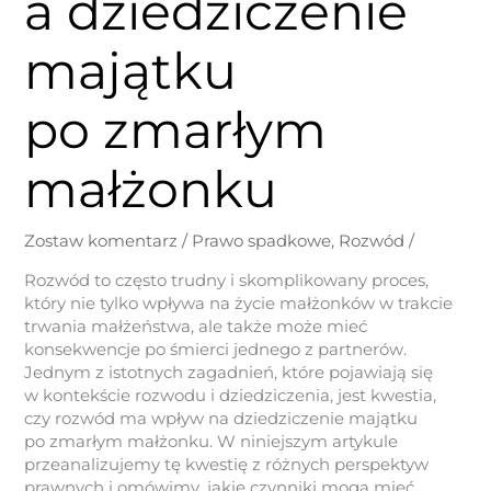
a dziedziczenie
majątku
po zmarłym
małżonku
Zostaw komentarz
/
Prawo spadkowe
,
Rozwód
/
Rozwód to często trudny i skomplikowany proces,
który nie tylko wpływa na życie małżonków w trakcie
trwania małżeństwa, ale także może mieć
konsekwencje po śmierci jednego z partnerów.
Jednym z istotnych zagadnień, które pojawiają się
w kontekście rozwodu i dziedziczenia, jest kwestia,
czy rozwód ma wpływ na dziedziczenie majątku
po zmarłym małżonku. W niniejszym artykule
przeanalizujemy tę kwestię z różnych perspektyw
prawnych i omówimy, jakie czynniki mogą mieć