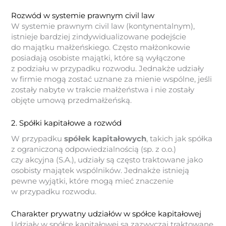
Rozwód w systemie prawnym civil law
W systemie prawnym civil law (kontynentalnym),
istnieje bardziej zindywidualizowane podejście
do majątku małżeńskiego. Często małżonkowie
posiadają osobiste majątki, które są wyłączone
z podziału w przypadku rozwodu. Jednakże udziały
w firmie mogą zostać uznane za mienie wspólne, jeśli
zostały nabyte w trakcie małżeństwa i nie zostały
objęte umową przedmałżeńską.
2. Spółki kapitałowe a rozwód
W przypadku
spółek kapitałowych
, takich jak spółka
z ograniczoną odpowiedzialnością (sp. z o.o.)
czy akcyjna (S.A.), udziały są często traktowane jako
osobisty majątek wspólników. Jednakże istnieją
pewne wyjątki, które mogą mieć znaczenie
w przypadku rozwodu.
Charakter prywatny udziałów w spółce kapitałowej
Udziały w spółce kapitałowej są zazwyczaj traktowane