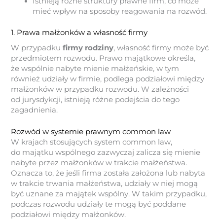
Istnieją różne struktury prawne firm, co może
mieć wpływ na sposoby reagowania na rozwód.
1. Prawa małżonków a własność firmy
W przypadku
firmy rodziny
, własność firmy może być
przedmiotem rozwodu. Prawo majątkowe określa,
że wspólnie nabyte mienie małżeńskie, w tym
również udziały w firmie, podlega podziałowi między
małżonków w przypadku rozwodu. W zależności
od jurysdykcji, istnieją różne podejścia do tego
zagadnienia.
Rozwód w systemie prawnym common law
W krajach stosujących system common law,
do majątku wspólnego zazwyczaj zalicza się mienie
nabyte przez małżonków w trakcie małżeństwa.
Oznacza to, że jeśli firma została założona lub nabyta
w trakcie trwania małżeństwa, udziały w niej mogą
być uznane za majątek wspólny. W takim przypadku,
podczas rozwodu udziały te mogą być poddane
podziałowi między małżonków.