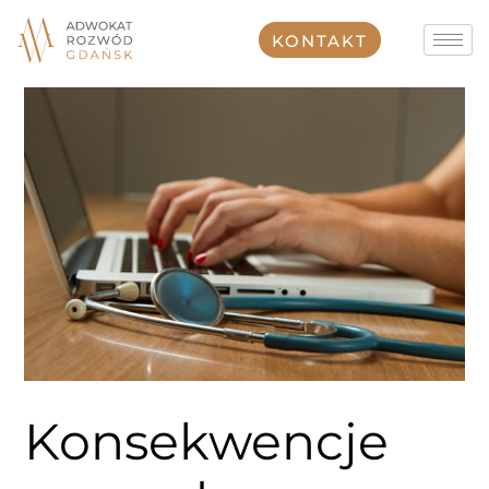
Przejdź
do
KONTAKT
treści
Konsekwencje