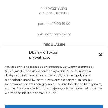
NIP: 7422187272
REGON: 386217861
pon.-pt.: 10:00-19:00
sob.-ndz.: zamknięte
REGULAMIN
Dbamy o Twoją
POLITYKA PRYWATNOŚCI
prywatność
Aby zapewnić najlepsze doświadczenia, używamy technologii
takich jak pliki cookie do przechowywania i/lub uzyskiwania
dostępu do informacji o urządzeniu. Wyrażenie zgody na te
technologie umożliwi nam przetwarzanie danych, takich jak
Tel: +48 733-603-990
zachowanie podczas przeglądania lub unikalne identyfikatory na tej
stronie. Brak wyrażenia zgody lub jej wycofanie może niekorzystnie
wpłynąć na niektóre cechy i funkcje.
Email: adwokat@wojtanis.com.pl