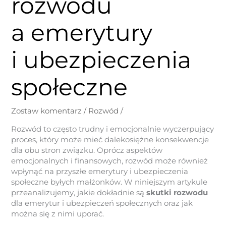
rozwodu
a emerytury
i ubezpieczenia
społeczne
Zostaw komentarz
/
Rozwód
/
Rozwód to często trudny i emocjonalnie wyczerpujący
proces, który może mieć dalekosiężne konsekwencje
dla obu stron związku. Oprócz aspektów
emocjonalnych i finansowych, rozwód może również
wpłynąć na przyszłe emerytury i ubezpieczenia
społeczne byłych małżonków. W niniejszym artykule
przeanalizujemy, jakie dokładnie są
skutki rozwodu
dla emerytur i ubezpieczeń społecznych oraz jak
można się z nimi uporać.